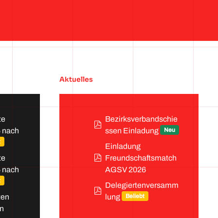
Aktuelles
te
Bezirksverbandschie
pdf
 nach
Neu
ssen Einladung
t
Einladung
pdf
te
Freundschaftsmatch
 nach
AGSV 2026
t
Delegiertenversamm
pdf
ten
Beliebt
lung
in