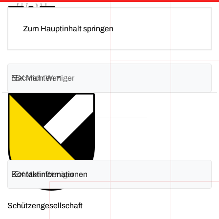
MENÜ
Zum Hauptinhalt springen
Nachrichten
Mehr
Weniger
KÜTTIGEN SG
Ansichten
0
Kontaktinformationen
Mehr
Weniger
Schützengesellschaft